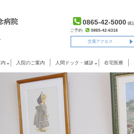
念病院
0865-42-5000
健
ご予約
0865-42-6316
1
交通アクセス
案内
入院のご案内
人間ドック・健診
在宅医療